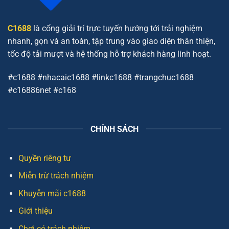
C1688
là cổng giải trí trực tuyến hướng tới trải nghiệm
nhanh, gọn và an toàn, tập trung vào giao diện thân thiện,
tốc độ tải mượt và hệ thống hỗ trợ khách hàng linh hoạt.
#c1688 #nhacaic1688 #linkc1688 #trangchuc1688
#c16886net #c168
CHÍNH SÁCH
Quyền riêng tư
Miễn trừ trách nhiệm
Khuyễn mãi c1688
Giới thiệu
Chơi có trách nhiệm