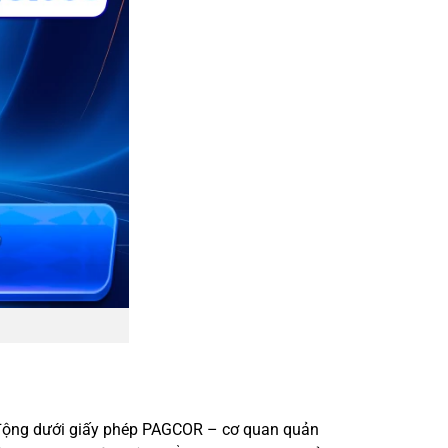
t động dưới giấy phép PAGCOR – cơ quan quản