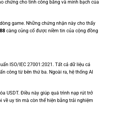
úp bảo chứng cho tính công bằng và minh bạch của
 dòng game. Những chứng nhận này cho thấy
688
càng củng cố được niềm tin của cộng đồng
ẩn ISO/IEC 27001:2021. Tất cả dữ liệu cá
tấn công từ bên thứ ba. Ngoài ra, hệ thống AI
óa USDT. Điều này giúp quá trình nạp rút trở
i về uy tín mà còn thể hiện bằng trải nghiệm