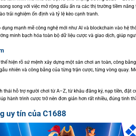
 song song với việc mở rộng dấu ấn ra các thị trường tiềm năn
ào trải nghiệm ổn định và tỷ lệ kèo cạnh tranh.
p dụng mạnh mẽ công nghệ mới như AI và blockchain vào hệ th
hướng minh bạch hóa toàn bộ dữ liệu cược và giao dịch, giúp ngư
âm
thể hiện rõ sứ mệnh xây dựng một sân chơi an toàn, công bằng 
h ngẫu nhiên và công bằng của từng trận cược, từng vòng quay. 
h thái hỗ trợ người chơi từ A–Z, từ khâu đăng ký, nạp tiền, đặt
iúp hành trình cược trở nên đơn giản hơn rất nhiều, đúng tinh 
g uy tín của C1688