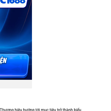
Thương hiệu hướng tới mục tiêu trở thành biểu