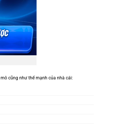
y mô cũng như thế mạnh của nhà cái: