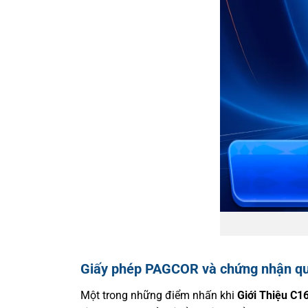
Giấy phép PAGCOR và chứng nhận qu
Một trong những điểm nhấn khi
Giới Thiệu C1