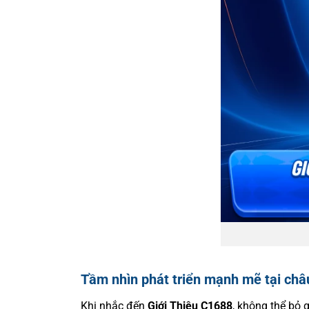
Tầm nhìn phát triển mạnh mẽ tại châ
Khi nhắc đến
Giới Thiệu C1688
, không thể bỏ 