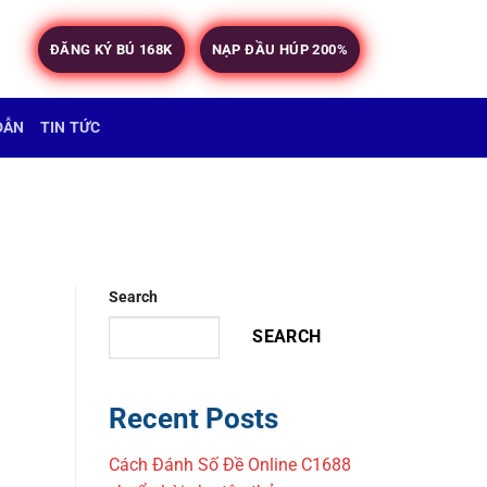
ĐĂNG KÝ BÚ 168K
NẠP ĐẦU HÚP 200%
DẪN
TIN TỨC
Search
SEARCH
Recent Posts
Cách Đánh Số Đề Online C1688