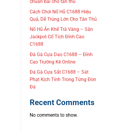
chuẩn bài cho tân thủ
Cách Chơi Nổ Hũ C1688 Hiệu
Quả, Dễ Trúng Lớn Cho Tân Thủ
Nổ Hũ Ăn Khế Trả Vàng – Săn
Jackpot Cổ Tích Đỉnh Cao
C1688
Đá Gà Cựa Dao C1688 – Đỉnh
Cao Trường Kê Online
Đá Gà Cựa Sắt C1688 – Sát
Phạt Kịch Tính Trong Từng Đòn
Đá
Recent Comments
No comments to show.