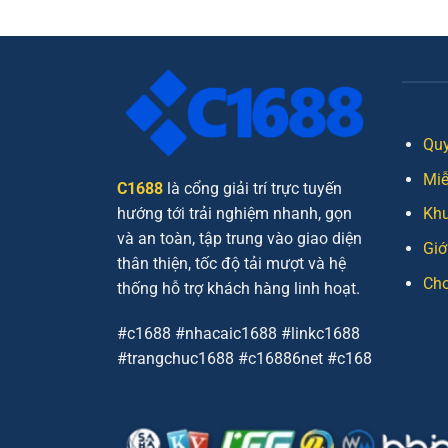
Quy
Miễ
C1688
là cổng giải trí trực tuyến
hướng tới trải nghiệm nhanh, gọn
Khu
và an toàn, tập trung vào giao diện
Giớ
thân thiện, tốc độ tải mượt và hệ
Chơ
thống hỗ trợ khách hàng linh hoạt.
#c1688 #nhacaic1688 #linkc1688
#trangchuc1688 #c16886net #c168