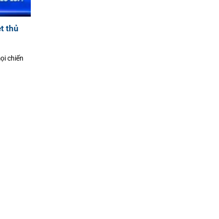
t thủ
ọi chiến