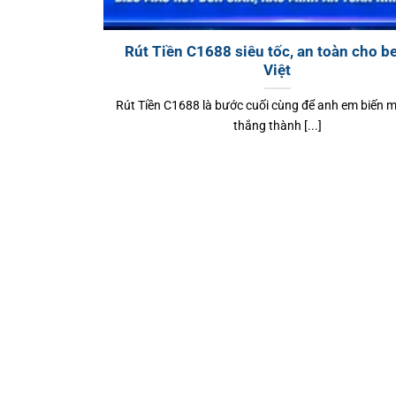
Rút Tiền C1688 siêu tốc, an toàn cho be
Việt
Rút Tiền C1688 là bước cuối cùng để anh em biến m
thắng thành [...]