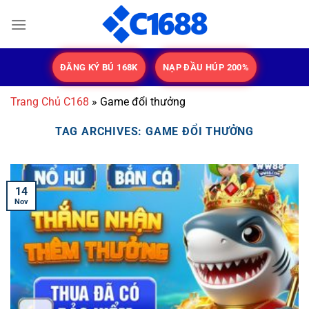
Skip
to
content
ĐĂNG KÝ BÚ 168K
NẠP ĐẦU HÚP 200%
Trang Chủ C168
»
Game đổi thưởng
TAG ARCHIVES:
GAME ĐỔI THƯỞNG
14
Nov