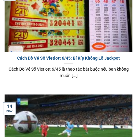
Cách Dò Vé Số Vietlott 6/45: Bí Kíp Không Lỡ Jackpot
Cách Dò Vé Số Vietlott 6/45 là thao tác bắt buộc nếu bạn không
muốn [...]
14
Nov