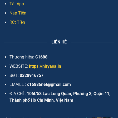
Tải App
Nạp Tiền
Rút Tiền
LIÊN HỆ
Thương hiệu:
C1688
WEBSITE:
https://niryasa.in
SĐT:
0328916757
EMAILL :
c16886net@gmail.com
ĐỊA CHỈ :
106I/53 Lạc Long Quân, Phường 3, Quận 11,
Thành phố Hồ Chí Minh, Việt Nam