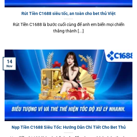
Rút Tiền C1688 siêu tốc, an toàn cho bet thủ Việt
Rút Tiền C1688 là bước cuối cùng để anh em biến mọi chiến
thắng thành [...]
14
Nov
Nạp Tiền C1688 Siêu Tốc: Hướng Dẫn Chi Tiết Cho Bet Thủ