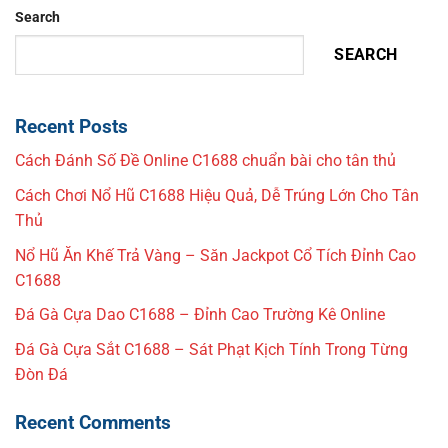
Search
SEARCH
Recent Posts
Cách Đánh Số Đề Online C1688 chuẩn bài cho tân thủ
Cách Chơi Nổ Hũ C1688 Hiệu Quả, Dễ Trúng Lớn Cho Tân
Thủ
Nổ Hũ Ăn Khế Trả Vàng – Săn Jackpot Cổ Tích Đỉnh Cao
C1688
Đá Gà Cựa Dao C1688 – Đỉnh Cao Trường Kê Online
Đá Gà Cựa Sắt C1688 – Sát Phạt Kịch Tính Trong Từng
Đòn Đá
Recent Comments