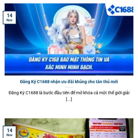
14
Nov
Đăng Ký C1688 nhận ưu đãi khủng cho tân thủ mới
Đăng Ký C1688 là bước đầu tiên để mở khóa cả một thế giới giải
[...]
14
Nov