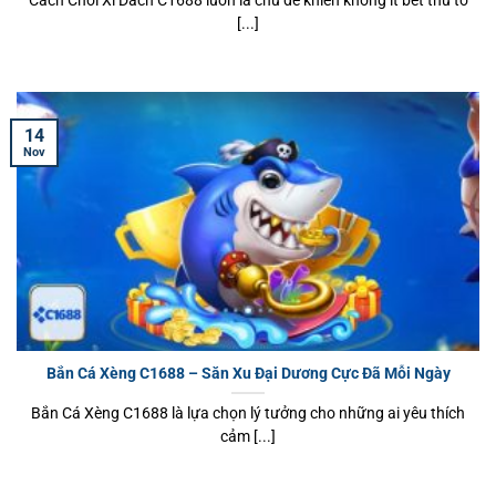
Cách Chơi Xì Dách C1688 luôn là chủ đề khiến không ít bet thủ tò
[...]
14
Nov
Bắn Cá Xèng C1688 – Săn Xu Đại Dương Cực Đã Mỗi Ngày
Bắn Cá Xèng C1688 là lựa chọn lý tưởng cho những ai yêu thích
cảm [...]