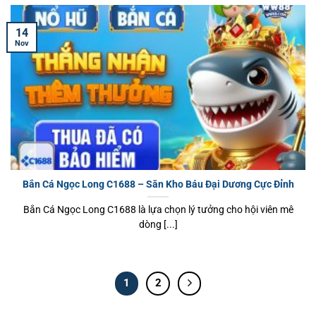
14
Nov
Bắn Cá Ngọc Long C1688 – Săn Kho Báu Đại Dương Cực Đỉnh
Bắn Cá Ngọc Long C1688 là lựa chọn lý tưởng cho hội viên mê
dòng [...]
1
2